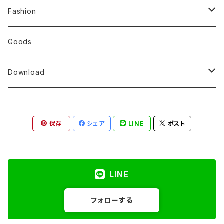
Fashion
T-shirt
Goods
Download
Decentraland（GLB,GLTF,ZIP）
保存
シェア
LINE
ポスト
Cryptovoxels（VOX）
Webaverse（GLB,GLTF,ZIP）
LINE
フォローする