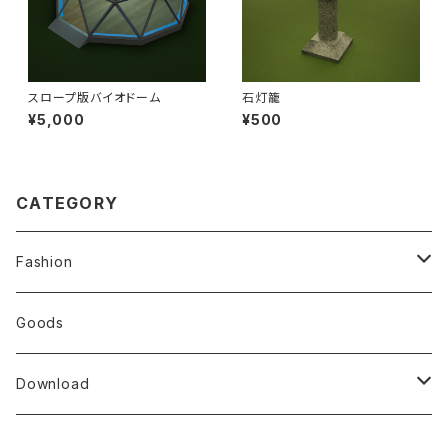
スロープ版バイオドーム
石灯籠
¥5,000
¥500
CATEGORY
Fashion
T-shirt
Goods
Download
Decentraland（GLB,GLTF,ZIP）